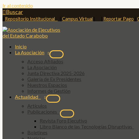
Ir al contenido
Buscar
|
Repositorio Institucional
|
Campus Virtual
| |
Reportar Pago
|
Inicio
La Asociación
Acceso Afiliados
La Asociación
Junta Directiva 2025-2026
Galería de Ex Presidentes
Nuestros Espacios
Informes de Gestión
Actualidad
Artículos
Publicaciones
Revista Foro Ejecutivo
Libro Blanco de las Tecnologías Disruptivas
Boletines
Noticias