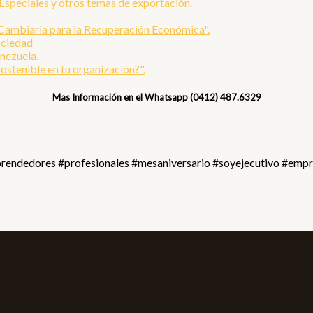
Especiales y otros temas de exportación.
 Cambiaria para la Recuperación Económica".
ociedad
nezuela.
ostenible en tu organización?".
Mas Información en el Whatsapp (0412) 487.6329
rendedores #profesionales #mesaniversario #soyejecutivo #emp