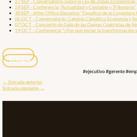
27 SEP - Conversatorio sobre la Ley de Zonas Económicas 
29 SEP - Conferencia "Actualidad y Contable y Tributaria".
30 SEP - After Office Ejecutivo "Desafios de la Coyuntura
06 OCT - Conversatorio: Cambio Climático Economía y S
07 OCT - Concierto de Gala de las Damas Cuatristas de Ve
19 OCT - Conferencia "¿Por que iniciar la transformación s
Llámanos
Escríbenos
#ejecutivo #gerente #emp
←
Entrada anterior
Entrada siguiente
→