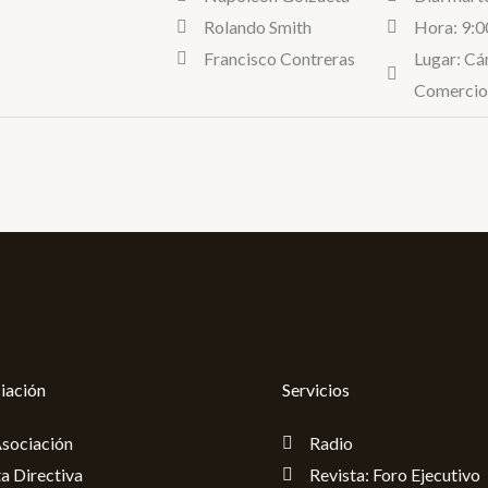
Rolando Smith
Hora: 9:0
Francisco Contreras
Lugar: Cá
Comercio 
iación
Servicios
Asociación
Radio
a Directiva
Revista: Foro Ejecutivo