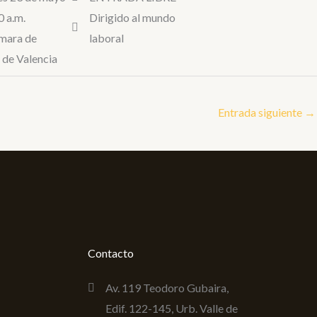
0 a.m.
Dirigido al mundo
mara de
laboral
de Valencia
Entrada siguiente
→
Contacto
Av. 119 Teodoro Gubaira,
Edif. 122-145, Urb. Valle de