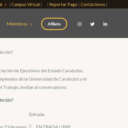
nal
|
Campus Virtual
| |
Reportar Pago
|
Contáctenos
|
Miembros
Afíliate
inción?
ciación de Ejecutivos del Estado Carabobo,
Empleados de la Universidad de Carabobo y el
 Trabajo, invitan al conversatorio:
inción?
a
Entrada
es 23 de mayo
ENTRADA LIBRE