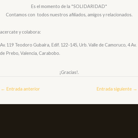
Es el momento de la *SOLIDARIDAD*
Contamos con todos nuestros afiliados, amigos y relacionados.
acercate y colabora:
Av. 119 Teodoro Gubaira,
Edif. 122-145, Urb. Valle de
Camoruco, 4 Av.
de Prebo,
Valencia, Carabobo.
¡
Gracias!.
←
Entrada anterior
Entrada siguiente
→