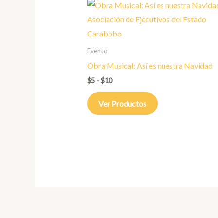
Rango
de
precios:
desde
$5
hasta
Evento
$10
Obra Musical: Así es nuestra Navidad
$
5
-
$
10
Ver Productos