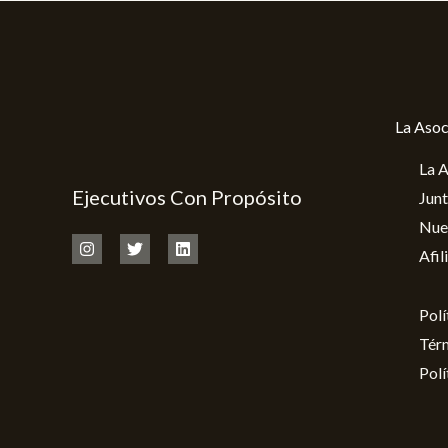
La Asoc
La A
Ejecutivos Con Propósito
Junt
Nue
Afil
Polí
Tér
Polí