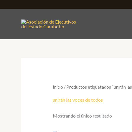
Ir
al
contenido
Inicio
/ Productos etiquetados “unirán la
unirán las voces de todos
Mostrando el único resultado