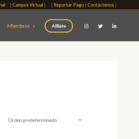
onal
|
Campus Virtual
| |
Reportar Pago
|
Contáctenos
|
Miembros
Afíliate