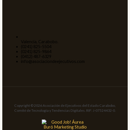
Valencia, Carabobo.
(0241) 825-5504
(0241) 825-9864
(0412) 487-6329
info@asociaciondeejecutivos.com
Copyright © 2026 Asociación de Ejecutivos del Estado Carabobo,
Comité de Tecnología y Tendencias Digitales. RIF: J-07524432-0.