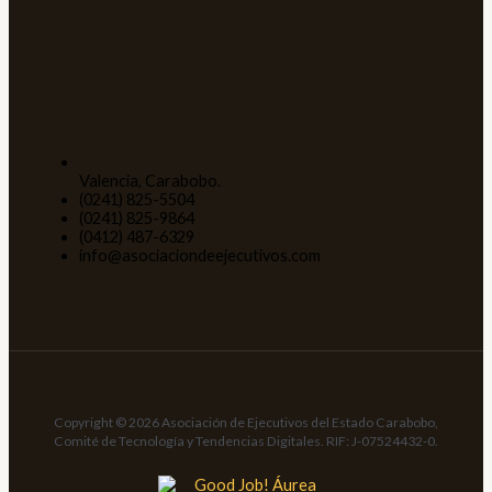
Valencia, Carabobo.
(0241) 825-5504
(0241) 825-9864
(0412) 487-6329
info@asociaciondeejecutivos.com
Copyright © 2026 Asociación de Ejecutivos del Estado Carabobo,
Comité de Tecnología y Tendencias Digitales. RIF: J-07524432-0.