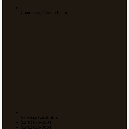
Camoruco, 4 Av. de Prebo,
Valencia, Carabobo.
(0241) 825-5504
(0241) 825-9864