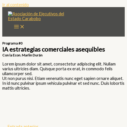
Ir al contenido
Programa #0
IA estrategias comerciales asequibles
Con la Econ. Marlin Durán
Lorem ipsum dolor sit amet, consectetur adipiscing elit. Nullam
varius ultricies diam. Quisque porta ex erat, in commodo felis
ullamcorper sed.
Ut non purus nisi. Etiam venenatis nunc eget sapien ornare aliquet.
In id nunc pulvinar ipsum vehicula pulvinar et sed nunc. Duis lobortis
mattis ultricies.
←
Entrada anterior