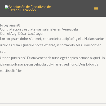
Ir
Scroll
al
Up
contenido
Programa #8
Contratación y estrategias salariales en Venezuela
Con el Abg. César Uzcátegui
Lorem ipsum dolor sit amet, consectetur adipiscing elit. Nullam varius
ultricies diam. Quisque porta ex erat, in commodo felis ullamcorper
sed.
Ut non purus nisi. Etiam venenatis nunc eget sapien ornare aliquet. In
id nunc pulvinar ipsum vehicula pulvinar et sed nunc. Duis lobortis
mattis ultricies.