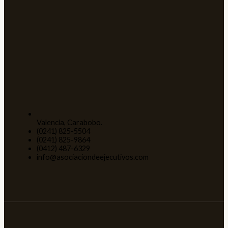
Valencia, Carabobo.
(0241) 825-5504
(0241) 825-9864
(0412) 487-6329
info@asociaciondeejecutivos.com