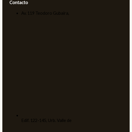
Contacto
Av. 119 Teodoro Gubaira,
Edif. 122-145, Urb. Valle de