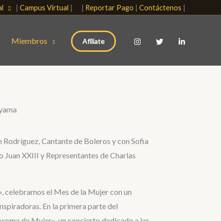
nal
|
Campus Virtual
| |
Reportar Pago
|
Contáctenos
|
Miembros
Afíliate
ayama
h Rodríguez, Cantante de Boleros y con Sofia
o Juan XXIII y Representantes de Charlas
», celebramos el Mes de la Mujer con un
inspiradoras. En la primera parte del
roma de Mujer», un concierto dedicado a las