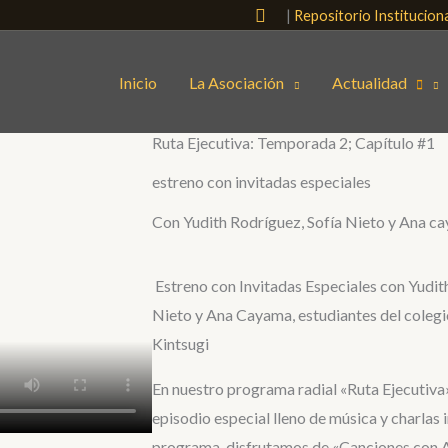
Buscar
|
Repositorio Institucio
Inicio
La Asociación
Actualidad
Ruta Ejecutiva: Temporada 2; Capítulo #1
estreno con invitadas especiales
Con Yudith Rodríguez, Sofía Nieto y Ana c
Estreno con Invitadas Especiales con Yudit
Nieto y Ana Cayama, estudiantes del colegi
Kintsugi
En nuestro programa radial «Ruta Ejecutiva
episodio especial lleno de música y charlas 
programa, disfrutamos de «Canciones con A