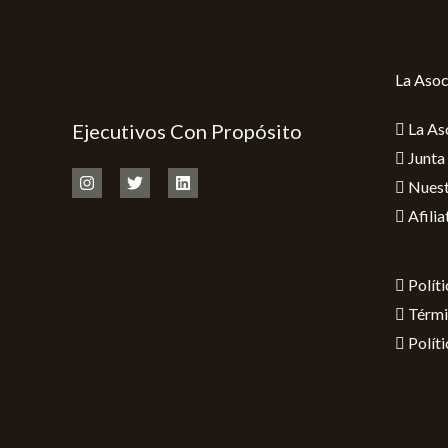
La Asoc
Ejecutivos Con Propósito
La As
Junta
Nuest
Afilia
Polít
Térmi
Polít