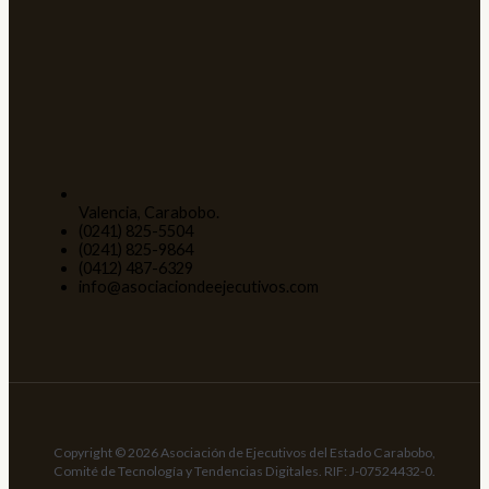
Valencia, Carabobo.
(0241) 825-5504
(0241) 825-9864
(0412) 487-6329
info@asociaciondeejecutivos.com
Copyright © 2026 Asociación de Ejecutivos del Estado Carabobo,
Comité de Tecnología y Tendencias Digitales. RIF: J-07524432-0.