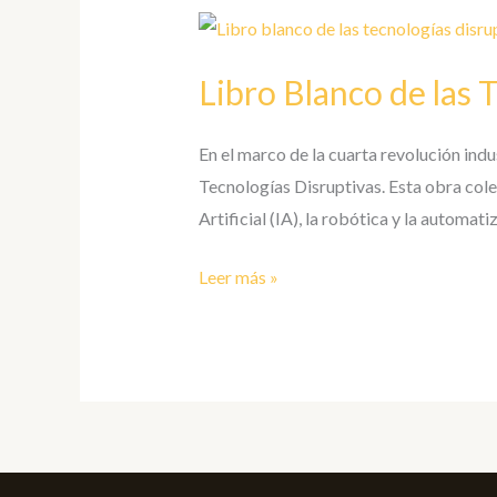
Libro
Blanco
Libro Blanco de las 
de
las
Tecnologías
En el marco de la cuarta revolución ind
Disruptivas
Tecnologías Disruptivas. Esta obra cole
–
Artificial (IA), la robótica y la automa
Edición
Leer más »
01