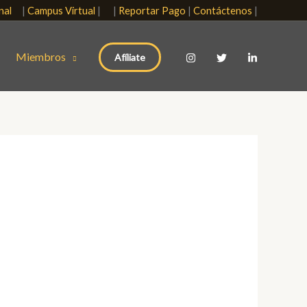
onal
|
Campus Virtual
| |
Reportar Pago
|
Contáctenos
|
Miembros
Afíliate