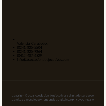
Valencia, Carabobo.
(0241) 825-5504
(0241) 825-9864
(0412) 487-6329
info@asociaciondeejecutivos.com
Copyright © 2026 Asociación de Ejecutivos del Estado Carabobo,
Comité de Tecnología y Tendencias Digitales. RIF: J-07524432-0.