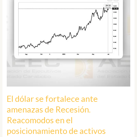
ante
amenazas
de
Recesión.
Reacomodos
en
el
posicionamiento
de
activos
refugio
El dólar se fortalece ante
amenazas de Recesión.
Reacomodos en el
posicionamiento de activos