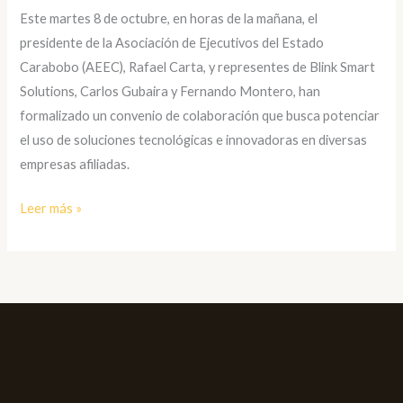
Smart
Este martes 8 de octubre, en horas de la mañana, el
Solutions
presidente de la Asociación de Ejecutivos del Estado
firman
Carabobo (AEEC), Rafael Carta, y representes de Blink Smart
convenio
Solutions, Carlos Gubaira y Fernando Montero, han
de
formalizado un convenio de colaboración que busca potenciar
colaboración
el uso de soluciones tecnológicas e innovadoras en diversas
para
empresas afiliadas.
impulsar
Leer más »
la
innovación
tecnológica