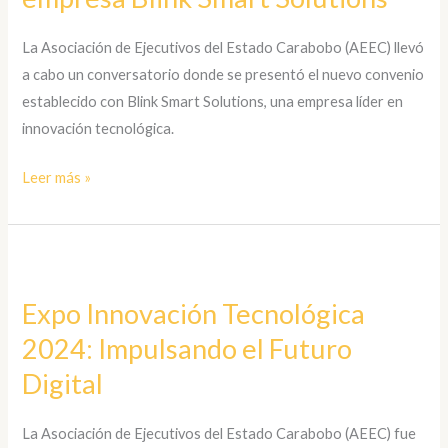
convenio
establecido
La Asociación de Ejecutivos del Estado Carabobo (AEEC) llevó
con
a cabo un conversatorio donde se presentó el nuevo convenio
la
establecido con Blink Smart Solutions, una empresa líder en
empresa
innovación tecnológica.
Blink
Smart
Leer más »
Solutions
Expo
Innovación
Expo Innovación Tecnológica
Tecnológica
2024: Impulsando el Futuro
2024:
Impulsando
Digital
el
Futuro
La Asociación de Ejecutivos del Estado Carabobo (AEEC) fue