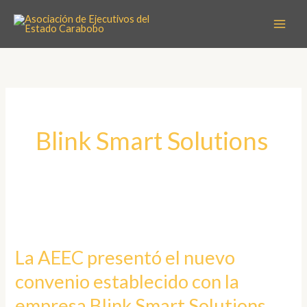
Ir
al
contenido
Blink Smart Solutions
La
AEEC
La AEEC presentó el nuevo
presentó
convenio establecido con la
el
nuevo
empresa Blink Smart Solutions