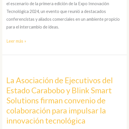
Digital
el escenario de la primera edición de la Expo Innovación
Tecnológica 2024, un evento que reunió a destacados
conferencistas y aliados comerciales en un ambiente propicio
para el intercambio de ideas.
Leer más »
La
Asociación
La Asociación de Ejecutivos del
de
Estado Carabobo y Blink Smart
Ejecutivos
del
Solutions firman convenio de
Estado
colaboración para impulsar la
Carabobo
innovación tecnológica
y
Blink