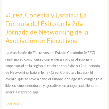
«Crea,
Conecta
«Crea, Conecta y Escala»: La
y
Fórmula del Éxito en la 2da
Escala»:
La
Jornada de Networking de la
Fórmula
Asociación de Ejecutivos
del
Éxito
La Asociación de Ejecutivos del Estado Carabobo (AEEC)
en
reafirmó su compromiso con el desarrollo profesional y
la
empresarial de la región al celebrar con éxito su 2da Jornada
2da
de Networking, bajo el lema «Crea, Conecta y Escala». El
Jornada
evento, que se llevó a cabo el sábado 2 de agosto, congregó a
de
líderes, emprendedores y ejecutivos en una jornada llena de
Networking
energía y aprendizaje.
de
la
Leer más »
Asociación