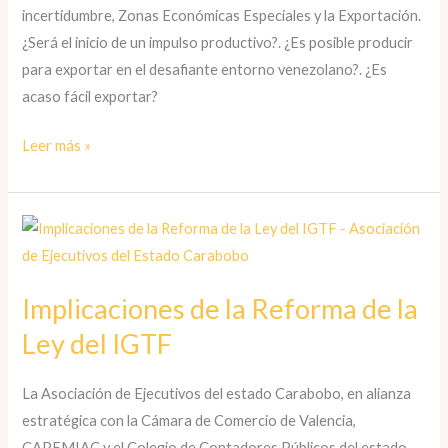
Otros
incertidumbre, Zonas Económicas Especiales y la Exportación.
Temas
¿Será el inicio de un impulso productivo?. ¿Es posible producir
de
para exportar en el desafiante entorno venezolano?. ¿Es
Exportación
acaso fácil exportar?
Leer más »
Implicaciones
de
la
Implicaciones de la Reforma de la
Reforma
Ley del IGTF
de
la
Ley
La Asociación de Ejecutivos del estado Carabobo, en alianza
del
estratégica con la Cámara de Comercio de Valencia,
IGTF
CAPEMIAC y el Colegio de Contadores Públicos del estado