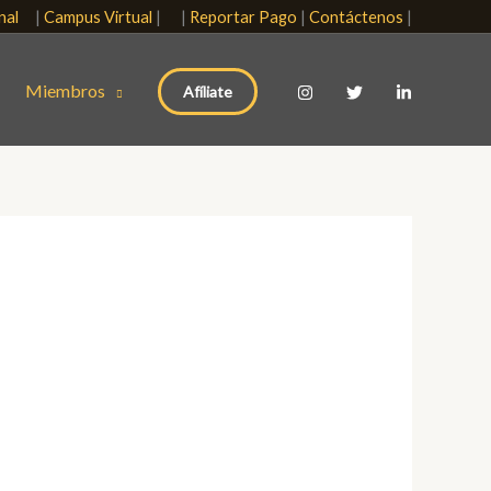
onal
|
Campus Virtual
| |
Reportar Pago
|
Contáctenos
|
Miembros
Afíliate