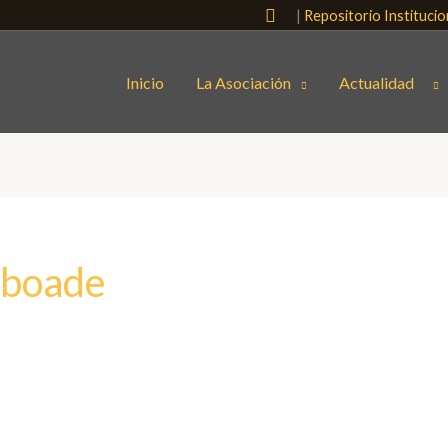
Buscar
|
Repositorio Instituci
Inicio
La Asociación
Actualidad
aboade