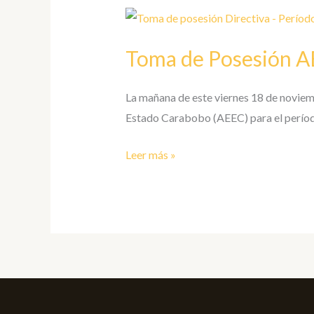
Toma
de
Toma de Posesión A
Posesión
AEEC,
período
La mañana de este viernes 18 de noviemb
2022-
Estado Carabobo (AEEC) para el perío
2023
Leer más »