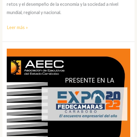
retos y el desempeño de la economía y la sociedad a nivel
mundial, regional y nacional.
Leer más »
Expo
Fedecámaras
2022