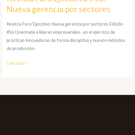
Nueva gerencia por sectores
#56:
Nueva
gerencia
Revista Foro Ejecutivo Nueva gerencia por sectores Edición
por
#56 Orientada a líderes empresariales , en el ejercicio de
sectores
prácticas innovadoras de forma disruptiva y nuevos métodos
de producción.
Leer más »