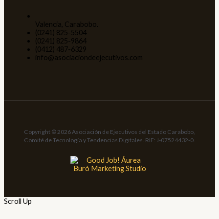
Valencia, Carabobo.
(0241) 825-5504
(0241) 825-9864
(0412) 487-6329
info@asociaciondeejecutivos.com
Copyright © 2026 Asociación de Ejecutivos del Estado Carabobo,
Comité de Tecnología y Tendencias Digitales. RIF: J-07524432-0.
Scroll Up