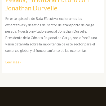
Sector
Jonathan Durvelle
Transporte
en
En este episodio de Ruta Ejecutiva, exploramos las
Carga
expectativas y desafíos del sector del transporte de carga
Pesada,
pesada. Nuestro invitado especial, Jonathan Durvelle,
En
Presidente de la Cámara Regional de Carga, nos ofreció una
Ruta
visión detallada sobre la importancia de este sector para el
al
comercio global y el funcionamiento de las economías.
Futuro
con
Leer más »
Jonathan
Durvelle