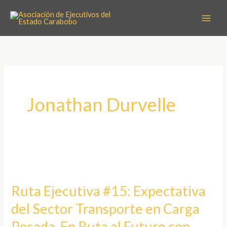
Ir
Scroll
al
Up
contenido
Jonathan Durvelle
Ruta
Ejecutiva
Ruta Ejecutiva #15: Expectativa
#15:
del Sector Transporte en Carga
Expectativa
del
Pesada, En Ruta al Futuro con