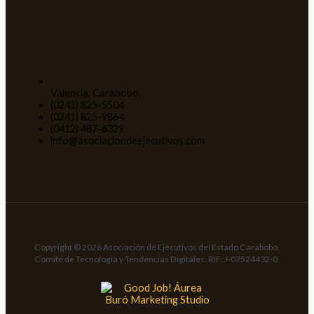
Valencia, Carabobo.
(0241) 825-5504
(0241) 825-9864
(0412) 487-6329
info@asociaciondeejecutivos.com
Copyright © 2026 Asociación de Ejecutivos del Estado Carabobo,
Comité de Tecnología y Tendencias Digitales. RIF: J-07524432-0.