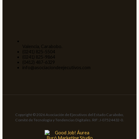
Valencia, Carabobo.
(0241) 825-5504
(0241) 825-9864
(0412) 487-6329
info@asociaciondeejecutivos.com
Copyright © 2026 Asociación de Ejecutivos del Estado Carabobo,
Comité de Tecnología y Tendencias Digitales. RIF: J-07524432-0.