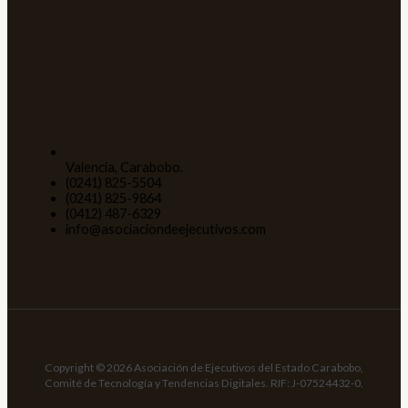
Valencia, Carabobo.
(0241) 825-5504
(0241) 825-9864
(0412) 487-6329
info@asociaciondeejecutivos.com
Copyright © 2026 Asociación de Ejecutivos del Estado Carabobo,
Comité de Tecnología y Tendencias Digitales. RIF: J-07524432-0.