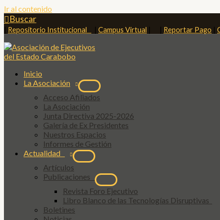
Ir al contenido
Buscar
|
Repositorio Institucional
|
Campus Virtual
| |
Reportar Pago
|
Inicio
La Asociación
Acceso Afiliados
La Asociación
Junta Directiva 2025-2026
Galería de Ex Presidentes
Nuestros Espacios
Informes de Gestión
Actualidad
Artículos
Publicaciones
Revista Foro Ejecutivo
Libro Blanco de las Tecnologías Disruptivas
Boletines
Noticias