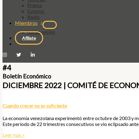
Prensa
Eventos
Radio
Miembros
Iniciar sesión
Afíliate
#4
Boletín Económico
DICIEMBRE 2022 | COMITÉ DE ECONOM
Cuando crecer no es suficiente
La economía venezolana experimentó entre octubre de 2003 y mar
Este período de 22 trimestres consecutivos se vio eclipsado ante
Leer más »