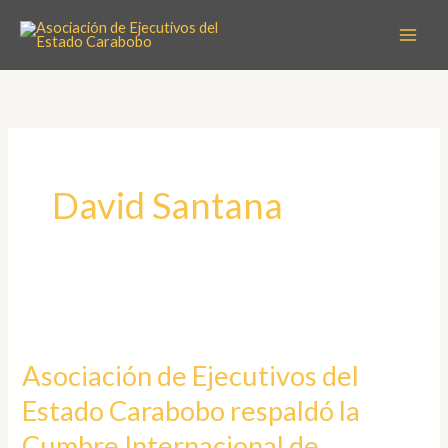
Ir
al
contenido
David Santana
Asociación
de
Asociación de Ejecutivos del
Ejecutivos
Estado Carabobo respaldó la
del
Estado
Cumbre Internacional de