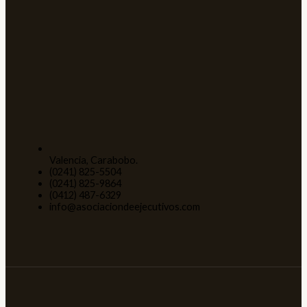
Valencia, Carabobo.
(0241) 825-5504
(0241) 825-9864
(0412) 487-6329
info@asociaciondeejecutivos.com