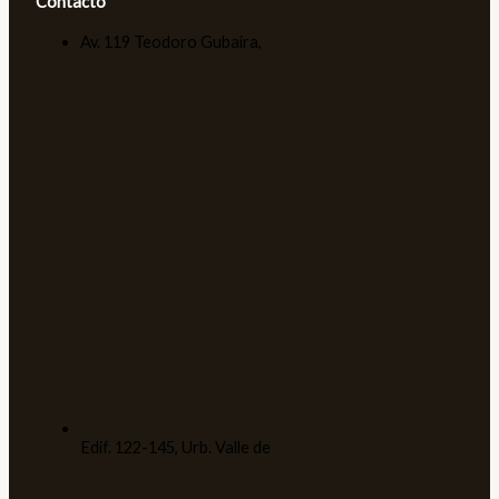
Contacto
Av. 119 Teodoro Gubaira,
Edif. 122-145, Urb. Valle de