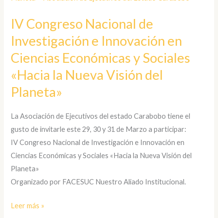
de
IV Congreso Nacional de
Investigación
Investigación e Innovación en
e
Innovación
Ciencias Económicas y Sociales
en
«Hacia la Nueva Visión del
Ciencias
Planeta»
Económicas
y
Sociales
La Asociación de Ejecutivos del estado Carabobo tiene el
«Hacia
gusto de invitarle este 29, 30 y 31 de Marzo a participar:
la
IV Congreso Nacional de Investigación e Innovación en
Nueva
Ciencias Económicas y Sociales «Hacia la Nueva Visión del
Visión
Planeta»
del
Organizado por FACESUC Nuestro Aliado Institucional.
Planeta»
Leer más »