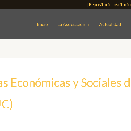
Buscar
|
Repositorio Instituci
Inicio
La Asociación
Actualidad
as Económicas y Sociales d
UC)