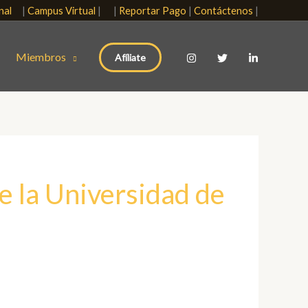
onal
|
Campus Virtual
| |
Reportar Pago
|
Contáctenos
|
Miembros
Afíliate
e la Universidad de