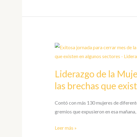
Mujer,
la
IA
y
la
Liderazgo
Estrategia
de
en
la
el
Liderazgo de la Muje
Mujer
Emprendimiento
en
las brechas que exis
Venezuela
cada
Contó con más 130 mujeres de diferent
vez
gremios que expusieron en esa mañana, 
retoma
su
Leer más »
espacio