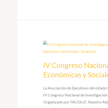
a
pesar
de
las
brechas
que
IV
existen
Congreso
en
Nacional
algunos
IV Congreso Naciona
de
sectores
Investigación
Económicas y Sociale
e
Innovación
La Asociación de Ejecutivos del estado 
en
IV Congreso Nacional de Investigación 
Ciencias
Organizado por FACESUC Nuestro Aliad
Económicas