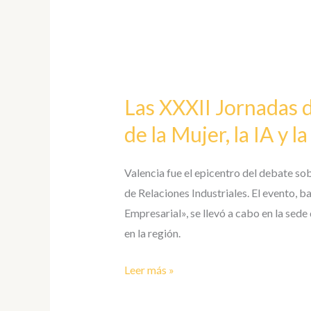
Las
XXXII
Las XXXII Jornadas d
Jornadas
de
de la Mujer, la IA y 
Auditoría
de
Valencia fue el epicentro del debate so
Relaciones
de Relaciones Industriales. El evento, b
Industriales
Empresarial», se llevó a cabo en la se
Destacan
en la región.
el
Rol
Leer más »
de
la