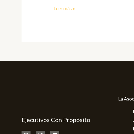
y
Leer más »
Sociales
«Hacia
la
Nueva
Visión
del
Planeta»
La Asoc
Ejecutivos Con Propósito