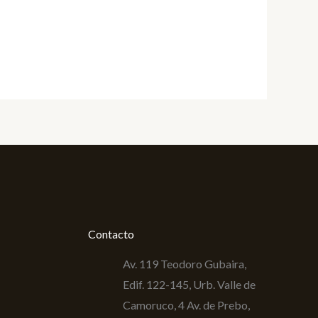
Contacto
Av. 119 Teodoro Gubaira,
Edif. 122-145, Urb. Valle de
Camoruco, 4 Av. de Prebo,