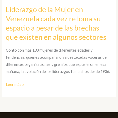
Venezuela
Liderazgo de la Mujer en
cada
Venezuela cada vez retoma su
vez
retoma
espacio a pesar de las brechas
su
que existen en algunos sectores
espacio
a
Contó con más 130 mujeres de diferentes edades y
pesar
tendencias, quienes acompañaron a destacadas voceras de
de
diferentes organizaciones y gremios que expusieron en esa
las
mañana, la evolución de los liderazgos femeninos desde 1936.
brechas
que
Leer más »
existen
en
algunos
sectores