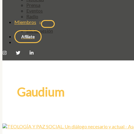
Prensa
Eventos
Radio
Miembros
Iniciar sesión
Afíliate
Gaudium