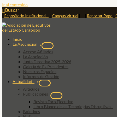
Ir al contenido
Buscar
|
Repositorio Institucional
|
Campus Virtual
| |
Reportar Pago
|
Inicio
La Asociación
Acceso Afiliados
La Asociación
Junta Directiva 2025-2026
Galería de Ex Presidentes
Nuestros Espacios
Informes de Gestión
Actualidad
Artículos
Publicaciones
Revista Foro Ejecutivo
Libro Blanco de las Tecnologías Disruptivas
Boletines
Noticias