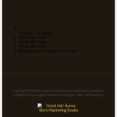
Valencia, Carabobo.
(0241) 825-5504
(0241) 825-9864
(0412) 487-6329
info@asociaciondeejecutivos.com
Copyright © 2026 Asociación de Ejecutivos del Estado Carabobo,
Comité de Tecnología y Tendencias Digitales. RIF: J-07524432-0.