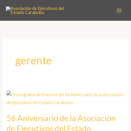
Ir
Scroll
al
Up
contenido
gerente
56
Aniversario
de
56 Aniversario de la Asociación
la
de Ejecutivos del Estado
Asociación