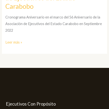
de
Carabobo
Ejecutivos
del
Cronograma Aniversario en el marco del 56 Aniversario de la
Estado
Asociación de Ejecutivos del Estado Carabobo en Septiembre
Carabobo
2022
Leer más »
Ejecutivos Con Propósito