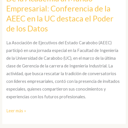
Empresarial: Conferencia de la
al
Mundo
AEEC en la UC destaca el Poder
Empresarial:
de los Datos
Conferencia
de
La Asociación de Ejecutivos del Estado Carabobo (AEEC)
la
participó en una jornada especial en la Facultad de Ingeniería
AEEC
de la Universidad de Carabobo (UC), en el marco de la última
en
clase de Gerencia de la carrera de Ingeniería Industrial. La
la
actividad, que busca rescatar la tradición de conversatorios
UC
con líderes empresariales, contó con la presencia de invitados
destaca
especiales, quienes compartieron sus conocimientos y
el
experiencias con los futuros profesionales.
Poder
de
Leer más »
los
Datos