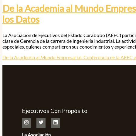
De la Academia al Mundo Empresar
los Datos
La Asociación de Ejecutivos del Estado Carabobo (AEEC) participó
clase de Gerencia de la carrera de Ingeniería Industrial. La activ
especiales, quienes compartieron sus conocimientos y experiencia
De la Academia al Mundo Empresarial: Conferencia de la AEEC en
Ejecutivos Con Propósito
La Asociación