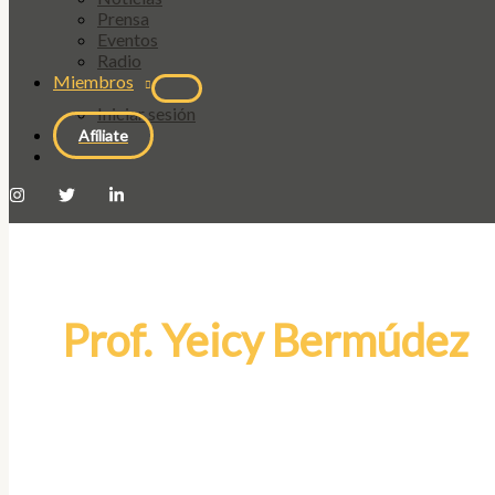
Prensa
Eventos
Radio
Miembros
Iniciar sesión
Afíliate
Prof. Yeicy Bermúdez