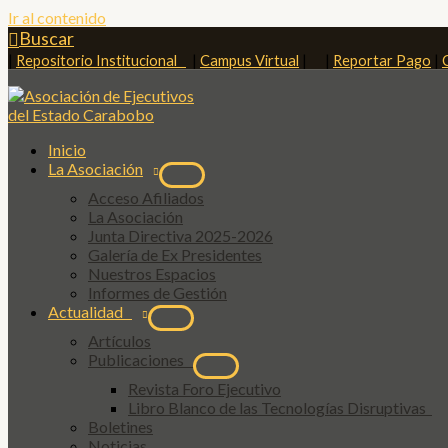
Ir al contenido
Buscar
|
Repositorio Institucional
|
Campus Virtual
| |
Reportar Pago
|
Inicio
La Asociación
Acceso Afiliados
La Asociación
Junta Directiva 2025-2026
Galería de Ex Presidentes
Nuestros Espacios
Informes de Gestión
Actualidad
Artículos
Publicaciones
Revista Foro Ejecutivo
Libro Blanco de las Tecnologías Disruptivas
Boletines
Noticias