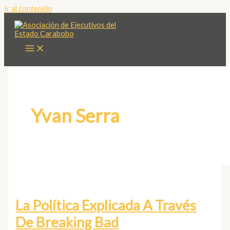
Ir al contenido
Yvan Serra
La Política Explicada A Través
De Breaking Bad