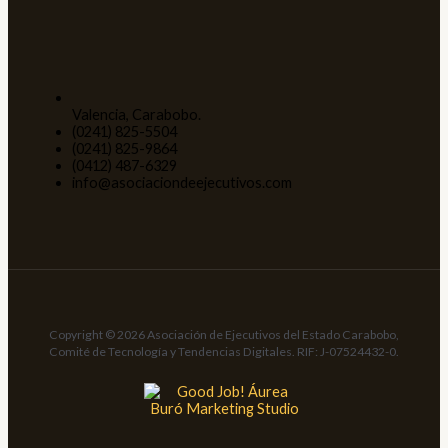
Valencia, Carabobo.
(0241) 825-5504
(0241) 825-9864
(0412) 487-6329
info@asociaciondeejecutivos.com
Copyright © 2026 Asociación de Ejecutivos del Estado Carabobo,
Comité de Tecnología y Tendencias Digitales. RIF: J-07524432-0.