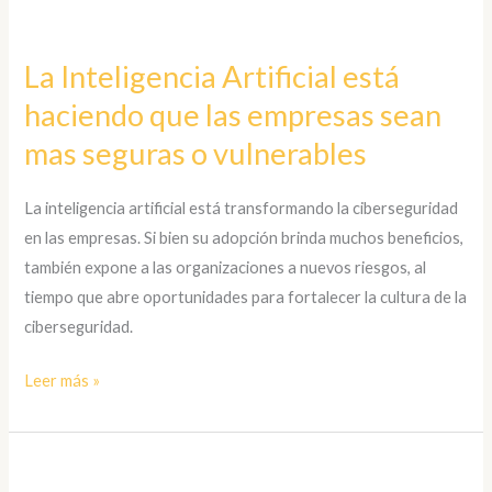
La
Inteligencia
La Inteligencia Artificial está
Artificial
haciendo que las empresas sean
está
haciendo
mas seguras o vulnerables
que
las
La inteligencia artificial está transformando la ciberseguridad
empresas
en las empresas. Si bien su adopción brinda muchos beneficios,
sean
también expone a las organizaciones a nuevos riesgos, al
mas
tiempo que abre oportunidades para fortalecer la cultura de la
seguras
ciberseguridad.
o
vulnerables
Leer más »
Boletín