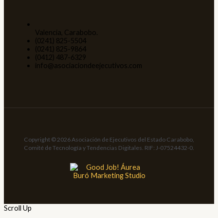
Valencia, Carabobo.
(0241) 825-5504
(0241) 825-9864
(0412) 487-6329
info@asociaciondeejecutivos.com
Copyright © 2026 Asociación de Ejecutivos del Estado Carabobo,
Comité de Tecnología y Tendencias Digitales. RIF: J-07524432-0.
Scroll Up