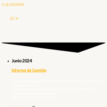
Ir al contenido
Junio 2024
Informe de Gestión
Nos enorgullecemos de nuestra transparencia y compromiso
con la excelencia.
Nuestro Informe de Gestión es una ventana abierta a las
actividades, logros y desafíos
que enfrentamos cada período.