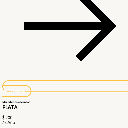
Ver La Revista
Miembro colaborador
PLATA
$
200
/
x Año