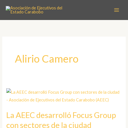
Ir
al
contenido
Alirio Camero
La
AEEC
desarrolló
La AEEC desarrolló Focus Group
Focus
con sectores de la ciudad
Group