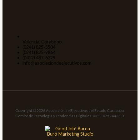
Valencia, Carabobo.
(0241) 825-5504
(0241) 825-9864
(0412) 487-6329
info@asociaciondeejecutivos.com
Copyright © 2026 Asociación de Ejecutivos del Estado Carabobo,
Comité de Tecnología y Tendencias Digitales. RIF: J-07524432-0.