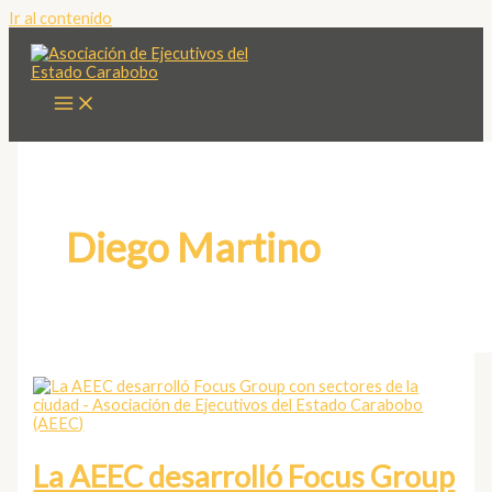
Ir al contenido
Diego Martino
La AEEC desarrolló Focus Group