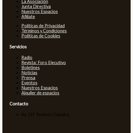
La Asociación
Junta Directiva
Nuestros Espacios
Afiliate
Políticas de Privacidad
Términos y Condiciones
Políticas de Cookies
Servicios
Radio
Revista: Foro Ejecutivo
Boletines
Noticias
Prensa
Eventos
Nuestros Espacios
Alquiler de espacios
Contacto
Av. 119 Teodoro Gubaira,