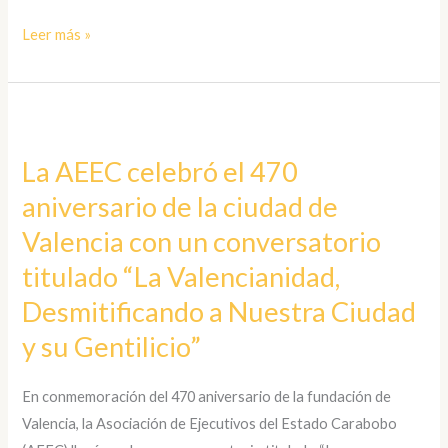
conferencia:
Leer más »
«Jóvenes
con
Propósito»
La
AEEC
La AEEC celebró el 470
celebró
aniversario de la ciudad de
el
470
Valencia con un conversatorio
aniversario
titulado “La Valencianidad,
de
Desmitificando a Nuestra Ciudad
la
ciudad
y su Gentilicio”
de
Valencia
En conmemoración del 470 aniversario de la fundación de
con
Valencia, la Asociación de Ejecutivos del Estado Carabobo
un