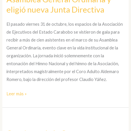
Carabobo
eligió nueva Junta Directiva
celebró
exitosa
El pasado viernes 31 de octubre, los espacios de la Asociación
Asamblea
de Ejecutivos del Estado Carabobo se vistieron de gala para
General
recibir a más de cien asistentes en el marco de su Asamblea
Ordinaria
General Ordinaria, evento clave en la vida institucional de la
y
organización. La jornada inició solemnemente con la
eligió
entonación del Himno Nacional y del himno de la Asociación,
nueva
interpretados magistralmente por el Coro Adulto Aldemaro
Junta
Romero, bajo la dirección del profesor Claudio Yáñez.
Directiva
Leer más »
Concierto
de