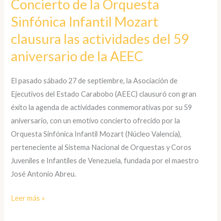
Concierto de la Orquesta
la
Sinfónica Infantil Mozart
Orquesta
Sinfónica
clausura las actividades del 59
Infantil
aniversario de la AEEC
Mozart
clausura
El pasado sábado 27 de septiembre, la Asociación de
las
Ejecutivos del Estado Carabobo (AEEC) clausuró con gran
actividades
éxito la agenda de actividades conmemorativas por su 59
del
aniversario, con un emotivo concierto ofrecido por la
59
Orquesta Sinfónica Infantil Mozart (Núcleo Valencia),
aniversario
perteneciente al Sistema Nacional de Orquestas y Coros
de
Juveniles e Infantiles de Venezuela, fundada por el maestro
la
José Antonio Abreu.
AEEC
Leer más »