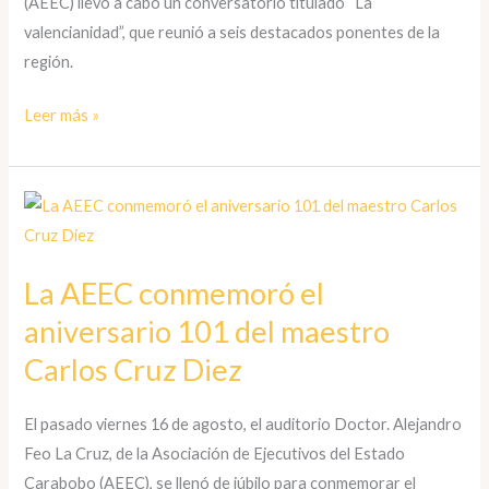
(AEEC) llevó a cabo un conversatorio titulado “La
conversatorio
valencianidad”, que reunió a seis destacados ponentes de la
titulado
región.
“La
Valencianidad,
Leer más »
Desmitificando
a
Nuestra
La
Ciudad
AEEC
y
conmemoró
La AEEC conmemoró el
su
el
Gentilicio”
aniversario 101 del maestro
aniversario
101
Carlos Cruz Diez
del
maestro
El pasado viernes 16 de agosto, el auditorio Doctor. Alejandro
Carlos
Feo La Cruz, de la Asociación de Ejecutivos del Estado
Cruz
Carabobo (AEEC), se llenó de júbilo para conmemorar el