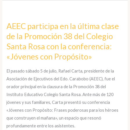
AEEC
participa
AEEC participa en la última clase
en
de la Promoción 38 del Colegio
la
última
Santa Rosa con la conferencia:
clase
«Jóvenes con Propósito»
de
la
El pasado sábado 5 de julio, Rafael Carta, presidente de la
Promoción
Asociación de Ejecutivos del Edo. Carabobo (AEEC), fue el
38
orador principal en la clausura de la Promoción 38 del
del
Instituto Educativo Colegio Santa Rosa. Ante más de 120
Colegio
jóvenes y sus familiares, Carta presentó su conferencia
Santa
«Jóvenes con Propósito: Frases poderosas para los héroes
Rosa
que construyen el mañana», un espacio que resonó
con
profundamente entre los asistentes.
la