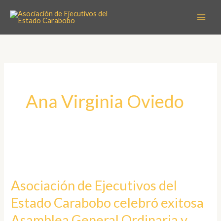
Ir
al
contenido
Ana Virginia Oviedo
Asociación
de
Asociación de Ejecutivos del
Ejecutivos
Estado Carabobo celebró exitosa
del
Estado
Asamblea General Ordinaria y