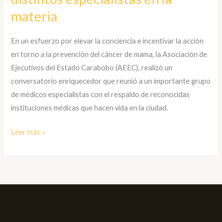
el
materia
cáncer
de
En un esfuerzo por elevar la conciencia e incentivar la acción
mama
en torno a la prevención del cáncer de mama, la Asociación de
con
Ejecutivos del Estado Carabobo (AEEC), realizó un
distintos
conversatorio enriquecedor que reunió a un importante grupo
especialistas
de médicos especialistas con el respaldo de reconocidas
en
instituciones médicas que hacen vida en la ciudad.
la
materia
Leer más »