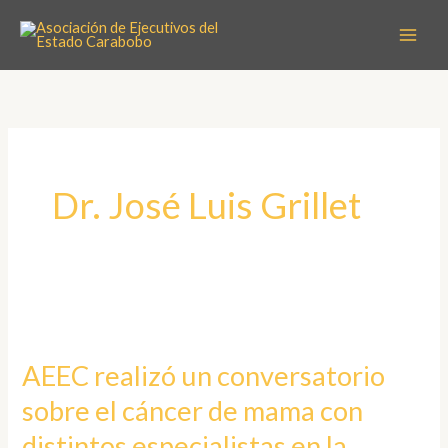
Ir
al
contenido
Dr. José Luis Grillet
AEEC
realizó
AEEC realizó un conversatorio
un
sobre el cáncer de mama con
conversatorio
sobre
distintos especialistas en la