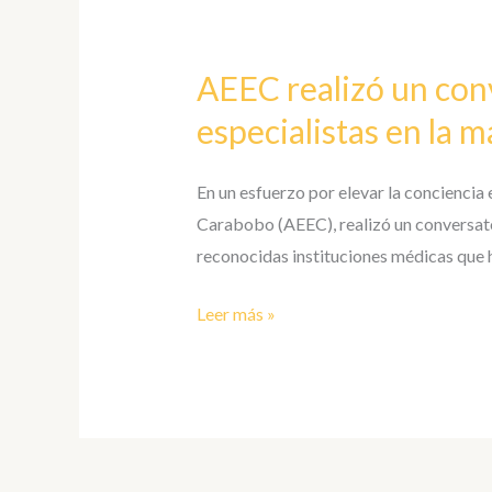
AEEC
realizó
AEEC realizó un con
un
conversatorio
especialistas en la m
sobre
el
En un esfuerzo por elevar la conciencia 
cáncer
Carabobo (AEEC), realizó un conversato
de
reconocidas instituciones médicas que h
mama
con
Leer más »
distintos
especialistas
en
la
materia