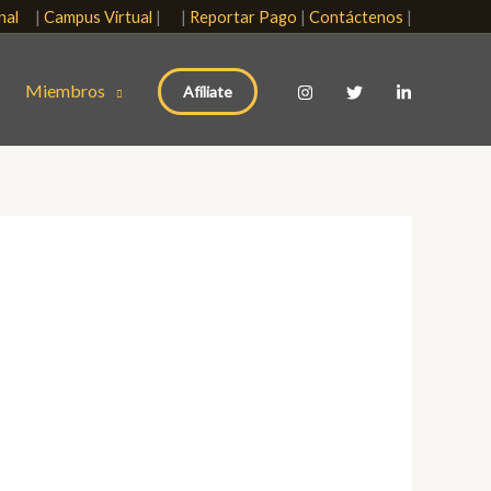
onal
|
Campus Virtual
| |
Reportar Pago
|
Contáctenos
|
Miembros
Afíliate