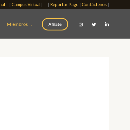
onal
|
Campus Virtual
| |
Reportar Pago
|
Contáctenos
|
Miembros
Afíliate