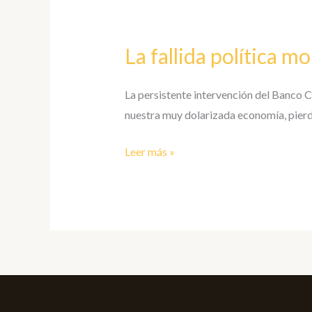
La
fallida
La fallida política m
política
monetaria
La persistente intervención del Banco Ce
nuestra muy dolarizada economía, pierde
Leer más »