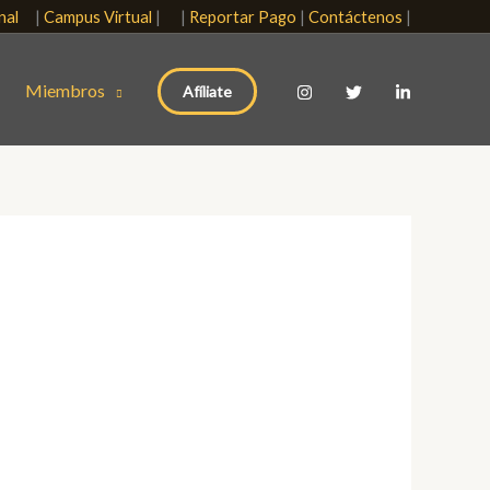
onal
|
Campus Virtual
| |
Reportar Pago
|
Contáctenos
|
Miembros
Afíliate